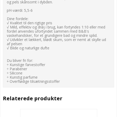
og pels skånsomt i dybden.
pH-værdi: 5,5-6
Dine fordele:
√ Kvalitet til den rigtige pris
√ Mild, effektiv og drøj i brug, kan fortyndes 1:10 eller med
fordel anvendes ufortyndet sammen med B&B's
vaskehandsker, for et grundigere bad og mindre splid.
√ Udvikler et lækkert, blødt skum, som er nemt at skylle ud
af pelsen
√ Blide og naturlige dufte
Du bliver fri for:
÷ Kunstige farvestoffer
÷ Parabener
÷ Silicone
÷ Kunstig parfume
÷ Overflødige tilsætningsstoffer
Relaterede produkter