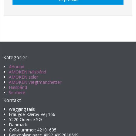
Kategorier
4Hound
AMOKEN halsbånd
AMOKEN seler
AMOKEN vægtmanchetter
Halsbånd
Se mere
Kontakt
Wagging tails
Fraugde-Kærby-Vej 166
5220 Odense SØ
Danmark
CVR-nummer: 42101605
Bankoplysninger: 4092 4092810569