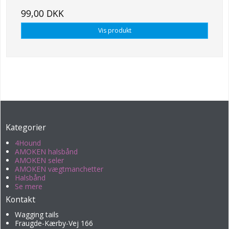
99,00 DKK
Vis produkt
Kategorier
4Hound
AMOKEN halsbånd
AMOKEN seler
AMOKEN vægtmanchetter
Halsbånd
Se mere
Kontakt
Wagging tails
Fraugde-Kærby-Vej 166