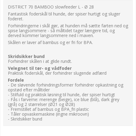
DISTRICT 70 BAMBOO slowfeeder L - Ø 28
Fantastisk foderskål til hunde, der spiser hurtigt og sluger
foderet.
Forhindringerne i skål gør, at hunden må sætte farten ned og
spise langsommere - så måltidet tager længere tid, og
derved kommer langsommere ned i maven.
Skålen er laver af bambus og er fri for BPA.
Skridsikker bund
Forhindrer skålen i at glide rundt.
Velegnet til tør- og vådfoder
Praktisk foderskål, der forhindrer slugende adfærd
Fordele
- De sløvende forhindringsformer forhindrer opkastning og
opstød efter måltider
- Stilfuld og praktisk løsning til hunde, der spiser hurtigt
- Fås i farverne: merenge (beige), ice blue (blå), dark grey
(grå) og 2 størrelser (Ø21 og Ø28)
- Fremstillet af bambus og BPA_fri plastic
- Tåler opvaskemaskine (ingne mikroovn)
- Skridsikker bund