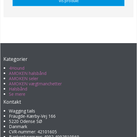
Vis produkt
Kategorier
4Hound
AMOKEN halsbånd
AMOKEN seler
AMOKEN vægtmanchetter
Halsbånd
Se mere
Kontakt
Wagging tails
Fraugde-Kærby-Vej 166
5220 Odense SØ
Danmark
CVR-nummer: 42101605
Bankoplysninger: 4092 4092810569