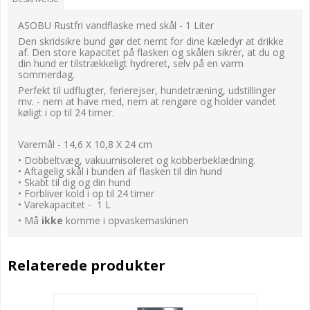
ASOBU Rustfri vandflaske med skål - 1 Liter
Den skridsikre bund gør det nemt for dine kæledyr at drikke
af. Den store kapacitet på flasken og skålen sikrer, at du og
din hund er tilstrækkeligt hydreret, selv på en varm
sommerdag.
Perfekt til udflugter, ferierejser, hundetræning, udstillinger
mv. - nem at have med, nem at rengøre og holder vandet
køligt i op til 24 timer.
Varemål - 14,6 X 10,8 X 24 cm
• Dobbeltvæg, vakuumisoleret og kobberbeklædning.
• Aftagelig skål i bunden af flasken til din hund
• Skabt til dig og din hund
• Forbliver kold i op til 24 timer
• Varekapacitet - 1 L
• Må
ikke
komme i opvaskemaskinen
Relaterede produkter