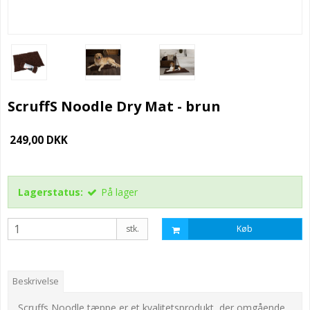
ScruffS Noodle Dry Mat - brun
249,00 DKK
Lagerstatus:
På lager
stk.
Køb
Beskrivelse
Scruffs Noodle tæppe er et kvalitetsprodukt, der omgående