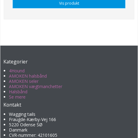
Vis produkt
Kategorier
4Hound
AMOKEN halsbånd
AMOKEN seler
AMOKEN vægtmanchetter
Halsbånd
Se mere
Kontakt
Wagging tails
Fraugde-Kærby-Vej 166
5220 Odense SØ
Danmark
CVR-nummer: 42101605