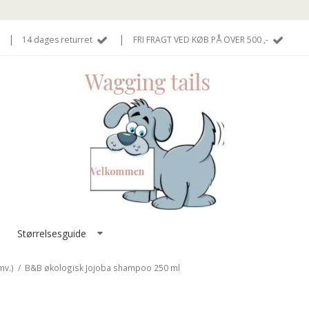
|
|
14 dages returret
FRI FRAGT VED KØB PÅ OVER 500 ,-
Størrelsesguide
mv.)
/
B&B økologisk Jojoba shampoo 250 ml