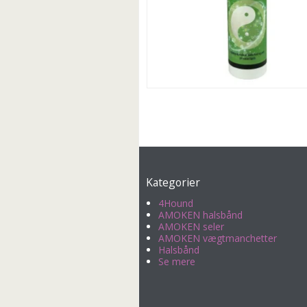
Kategorier
4Hound
AMOKEN halsbånd
AMOKEN seler
AMOKEN vægtmanchetter
Halsbånd
Se mere