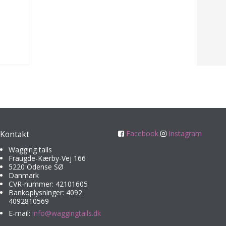
Kontakt
Facebook
Instagram
Wagging tails
Fraugde-Kærby-Vej 166
5220 Odense SØ
Danmark
CVR-nummer: 42101605
Bankoplysninger: 4092
4092810569
E-mail
:
info@waggingtails.dk