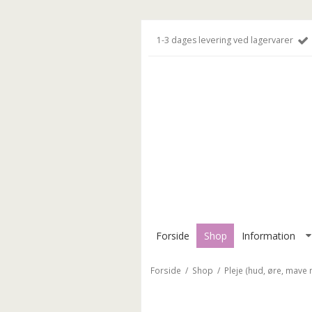
1-3 dages levering ved lagervarer
Forside
Shop
Information
Forside
/
Shop
/
Pleje (hud, øre, mave 