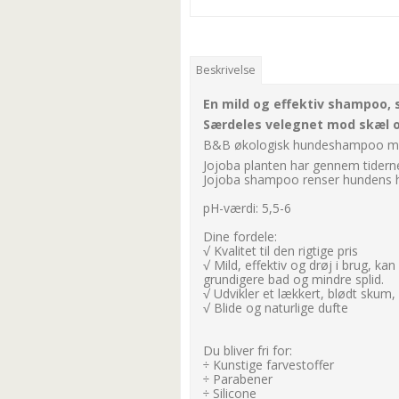
Beskrivelse
En mild og effektiv shampoo,
Særdeles velegnet mod skæl o
B&B økologisk hundeshampoo med
Jojoba planten har gennem tidern
Jojoba shampoo renser hundens h
pH-værdi: 5,5-6
Dine fordele:
√ Kvalitet til den rigtige pris
√ Mild, effektiv og drøj i brug, 
grundigere bad og mindre splid.
√ Udvikler et lækkert, blødt skum,
√ Blide og naturlige dufte
Du bliver fri for:
÷ Kunstige farvestoffer
÷ Parabener
÷ Silicone