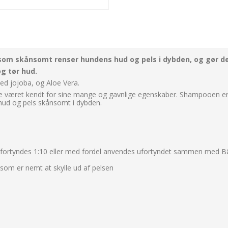
 som skånsomt renser hundens hud og pels i dybden, og gør d
g tør hud.
 jojoba, og Aloe Vera.
e været kendt for sine mange og gavnlige egenskaber. Shampooen er
ud og pels skånsomt i dybden.
kan fortyndes 1:10 eller med fordel anvendes ufortyndet sammen med 
 som er nemt at skylle ud af pelsen