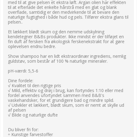
med til at give pelsen et ekstra løft. Argan olien har effekten
til at efterlade det enkelte hårstrå med en glat og blank
overflade, samtidig er den medvirkende til at bevare den
naturlige fugtighed i både hud og pels. Tilfører ekstra glans til
pelsen..
Et lækkert blødt skum og den nemme udskylning
kendetegner B&Bs produkter. Ikke mindst er der tilføjet en
fin duft af fersken fra økologisk ferskenekstrakt for at gøre
oplevelsen endnu bedre.
Show shampoo har en lidt ekstraordinær ingrediens, nemlig
guldstøv, som består af 100 % naturlige mineraler.
​pH-værdi: 5,5-6
Dine fordele:
√ Kvalitet til den rigtige pris
√ Mild, effektiv og drøj i brug, kan fortyndes 1:10 eller med
fordel anvendes ufortyndet sammen med B&B's
vaskehandsker, for et grundigere bad og mindre splid.
√ Udvikler et lækkert, blødt skum, som er nemt at skylle ud
af pelsen
√ Blide og naturlige dufte
Du bliver fri for:
÷ Kunstige farvestoffer